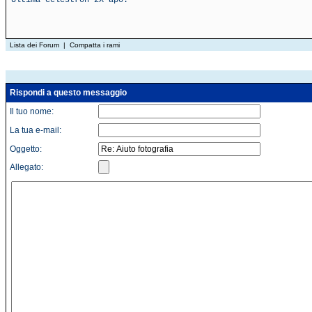
Ultima celestron 2X apo.
Lista dei Forum
|
Compatta i rami
Rispondi a questo messaggio
Il tuo nome:
La tua e-mail:
Oggetto:
Allegato: