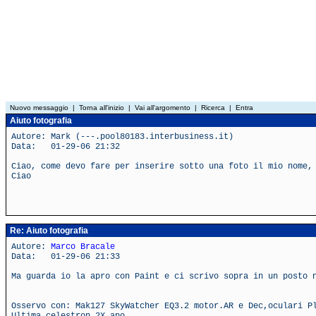
Nuovo messaggio
|
Torna all'inizio
|
Vai all'argomento
|
Ricerca
|
Entra
Aiuto fotografia
Autore: Mark (---.pool80183.interbusiness.it)
Data: 01-29-06 21:32
Ciao, come devo fare per inserire sotto una foto il mio nome,
Ciao
Re: Aiuto fotografia
Autore:
Marco Bracale
Data: 01-29-06 21:33
Ma guarda io la apro con Paint e ci scrivo sopra in un posto 
Osservo con: Mak127 SkyWatcher EQ3.2 motor.AR e Dec,oculari P